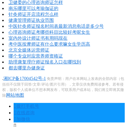
卫健委的心理咨询师证怎样
南乐哪里可以考瑜伽证的
针灸师证开店流程怎么样
健康管理师证执业范围
中医针灸师证报名时间表最新消息电话是多少号
心理咨询师证考哪些科目比较好考呢女生
室内外设计师证书有用吗现在
考中医按摩师证有什么要求嘛女生学历高
北京全媒体运营师证
哪个专业对应营养师资格证
助理康复理疗师证报名入口在哪找到
都去哪里办健身证
.
湘ICP备17004542号-1
免责声明：用户在本网站上发表的全部内容（包
括但不仅限于回答/文章/评论/图片引用），文章仅供免费阅读参考。若有侵
权，版权个人或单位不想本网发布，可联系用户或本站，我们将立即将其撤
网站地图
除
󦁁
拨打手机号
󦃡
在线咨询
󦘑
加微信
󧁡