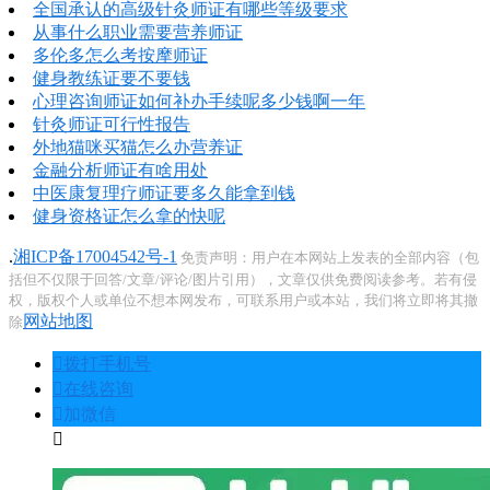
全国承认的高级针灸师证有哪些等级要求
从事什么职业需要营养师证
多伦多怎么考按摩师证
健身教练证要不要钱
心理咨询师证如何补办手续呢多少钱啊一年
针灸师证可行性报告
外地猫咪买猫怎么办营养证
金融分析师证有啥用处
中医康复理疗师证要多久能拿到钱
健身资格证怎么拿的快呢
.
湘ICP备17004542号-1
免责声明：用户在本网站上发表的全部内容（包
括但不仅限于回答/文章/评论/图片引用），文章仅供免费阅读参考。若有侵
权，版权个人或单位不想本网发布，可联系用户或本站，我们将立即将其撤
网站地图
除
󦁁
拨打手机号
󦃡
在线咨询
󦘑
加微信
󧁡