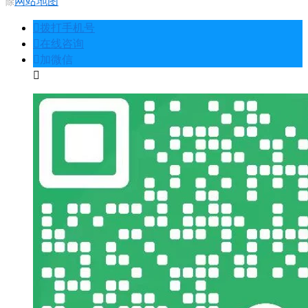
网站地图
除
󦁁
拨打手机号
󦃡
在线咨询
󦘑
加微信
󧁡