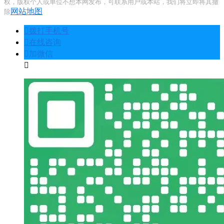
权，版权个人或单位不想本网发布，可联系用户或本站，我们将立即将其撤
网站地图
除
󦁁
拨打手机号
󦃡
在线咨询
󦘑
加微信
󧁡