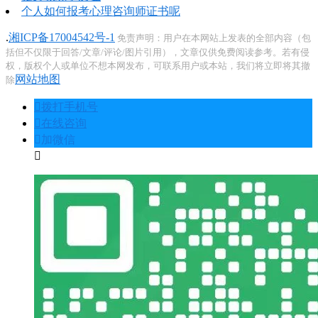
个人如何报考心理咨询师证书呢
.
湘ICP备17004542号-1
免责声明：用户在本网站上发表的全部内容（包
括但不仅限于回答/文章/评论/图片引用），文章仅供免费阅读参考。若有侵
权，版权个人或单位不想本网发布，可联系用户或本站，我们将立即将其撤
网站地图
除
󦁁
拨打手机号
󦃡
在线咨询
󦘑
加微信
󧁡